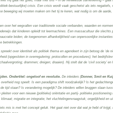
Met mij gaat het goed, maar met ons – in de verweesde samenleving – gaat h
iek-bestuurlijke) crisis. Een crisis wordt vaak geschetst als iets negatiefs, n
lke beweging wij moeten maken om het tij te keren, wat nodig is om de aarde,
en over het wegvallen van traditionele sociale verbanden, waarden en norme
 onderwijs dat kinderen opleidt tot leermachines. Een massacultuur die slechts
aucratie leiden; de toegenomen afhankelijkheid van onpersoonlijke instanties 
e betrekkingen.
spreekt over identiteit als politiek thema en agendeert in zijn betoog de ‘de 
heid (opgesloten in overregulering; protocollen en procedures); het bedrijfsle
haalvergroting; drammen; dreigen; draaien). Hij stelt dat de ‘civil society’ e
n. Ondertitel: ongeloof en revolutie.
De inleiders (
Donner, Smit en Kui
 overheid nog speelt. Is een paradigma shift noodzakelijk? Is het gedachtengoe
de tijd staan? Is verandering mogelijk? De inleiders willen bruggen slaan tu
e pleiten voor een nieuwe (politieke) oriëntatie en partij- politieke positioneri
 klimaat; migratie en integratie; het vluchtelingenvraagstuk; ongelijkheid en uit
 iets mis is met het concept geluk. Het gaat niet over dat wat je hebt of krij