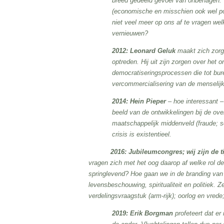
breed gedeeld gevoel van onbehagen. ‘
(economische en misschien ook wel polit
niet veel meer op ons af te vragen we
vernieuwen?
2012: Leonard Geluk
maakt zich zorg
optreden. Hij uit zijn zorgen over het
democratiseringsprocessen die tot bure
vercommercialisering van de menselijk
2014: Hein Pieper
– hoe interessant – 
beeld van de ontwikkelingen bij de over
maatschappelijk middenveld (fraude; sc
crisis is existentieel.
2016: Jubileumcongres; wij zijn de tijde
vragen zich met het oog daarop af welke rol de
springlevend? Hoe gaan we in de branding van 
levensbeschouwing, spiritualiteit en politiek. Z
verdelingsvraagstuk (arm-rijk); oorlog en vrede;
2019: Erik Borgman
profeteert dat er