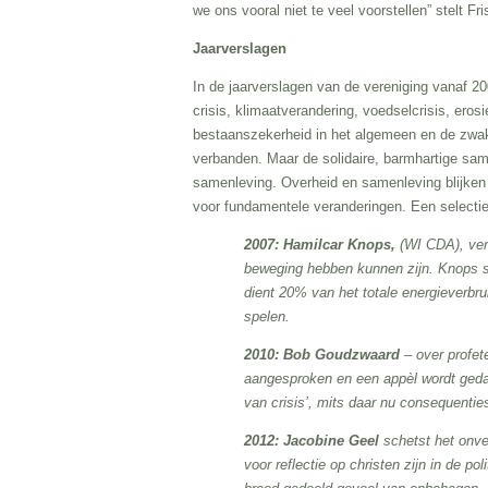
we ons vooral niet te veel voorstellen” stelt 
Jaarverslagen
In de jaarverslagen van de vereniging vanaf 20
crisis, klimaatverandering, voedselcrisis, ero
bestaanszekerheid in het algemeen en de zwak
verbanden. Maar de solidaire, barmhartige sam
samenleving. Overheid en samenleving blijken 
voor fundamentele veranderingen. Een selectie
2007: Hamilcar Knops,
(WI CDA), ver
beweging hebben kunnen zijn. Knops sc
dient 20% van het totale energieverbru
spelen.
2010: Bob Goudzwaard
– over profet
aangesproken en een appèl wordt gedaa
van crisis’, mits daar nu consequenti
2012: Jacobine Geel
schetst het onve
voor reflectie op christen zijn in de p