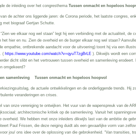
rgde de inleiding over het congresthema
Tussen onmacht en hopeloos hoop
an de achter ons liggende jaren: de Corona periode, het laatste congres, enk
ng met biograaf Gertjan Schutte.
 “Zien we elkaar nog wel staan” legt hij een verbinding met de actualiteit, de
 het hier en nu. Zien de overheid en de burger elkaar nog wel staan? Aanvulle
empathie, ontbrekende aandacht voor de uitvoering) toont hij via een illustrati
. (
https://www.youtube.com/watch?v=qyuT7zgBrLE
). Dikwijls wordt een co
verder dicht slibt en het vertrouwen tussen overheid en samenleving erodeert
ien omgekeerd?
id en samenleving
Tussen onmacht en hopeloos hoopvol
erkiezingsuitslag, de actuele ontwikkelingen en de onderliggende trends. Hij z
rbulente veranderingen en crises.
iel van onze vereniging te ontwijken. Het vuur van de wapenspreuk van de ARP 
ksociaal; architectonische kritiek op de samenleving. Vanuit het spanningsve
e overheid. We hebben met onze inleiders dikwijls last van de ambitie de gebr
citeert Paul Frissen, die deze neiging duidt als een gevaarlijke vorm van zel
voor jou/ ons idee over de oplossing van die gebrokenheid. “Van transities, 