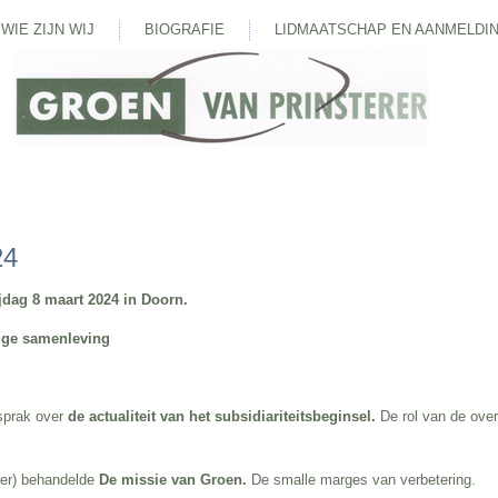
WIE ZIJN WIJ
BIOGRAFIE
LIDMAATSCHAP EN AANMELDI
24
jdag 8 maart 2024 in Doorn.
ige samenleving
sprak over
de actualiteit van het subsidiariteitsbeginsel.
De rol van de ove
rer) behandelde
D
e missie van Groen.
De smalle marges van verbetering.