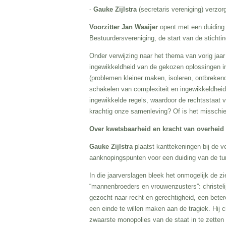
-
Gauke Zijlstra
(secretaris vereniging) verzo
Voorzitter Jan Waaijer
opent met een duiding v
Bestuurdersvereniging, de start van de stichti
Onder verwijzing naar het thema van vorig jaar
ingewikkeldheid van de gekozen oplossingen in
(problemen kleiner maken, isoleren, ontbrekende 
schakelen van complexiteit en ingewikkeldheid
ingewikkelde regels, waardoor de rechtsstaat 
krachtig onze samenleving? Of is het missch
Over kwetsbaarheid en kracht van overhe
Gauke Zijlstra
plaatst kanttekeningen bij de v
aanknopingspunten voor een duiding van de tu
In die jaarverslagen bleek het onmogelijk de z
“mannenbroeders en vrouwenzusters”: christelij
gezocht naar recht en gerechtigheid, een beter
een einde te willen maken aan de tragiek. Hij 
zwaarste monopolies van de staat in te zetten 