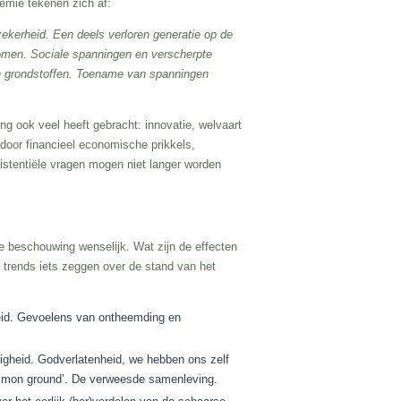
emie tekenen zich af:
zekerheid. Een deels verloren generatie op de
omen. Sociale spanningen en verscherpte
van grondstoffen. Toename van spanningen
g ook veel heeft gebracht: innovatie, welvaart
door financieel economische prikkels,
stentiële vragen mogen niet langer worden
e beschouwing wenselijk. Wat zijn de effecten
 trends iets zeggen over de stand van het
:
eid. Gevoelens van ontheemding en
righeid. Godverlatenheid, we hebben ons zelf
common ground’. De verweesde samenleving.