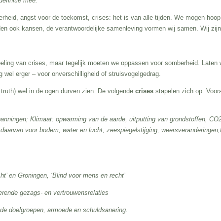
 definitie mee.
rheid, angst voor de toekomst, crises: het is van alle tijden. We mogen hoop p
den ook kansen, de verantwoordelijke samenleving vormen wij samen. Wij zijn 
eling van crises, maar tegelijk moeten we oppassen voor somberheid. Laten
wel erger – voor onverschilligheid of struisvogelgedrag.
truth) wel in de ogen durven zien. De volgende
crises
stapelen zich op. Voora
panningen;
Klimaat: opwarming van de aarde, uitputting van grondstoffen, CO2 
 daarvan voor bodem, water en lucht; zeespiegelstijging; weersveranderingen;
t’ en Groningen, ‘Blind voor mens en recht’
roderende gezags- en vertrouwensrelaties
nde doelgroepen, armoede en schuldsanering.