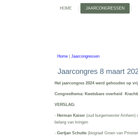
HOME
JAARCONGRESSEN
Home
|
Jaarcongressen
U bent hier
Jaarcongres 8 maart 20
Het jaarcongres 2024 werd gehouden op vri
Congresthema: Kwetsbare overheid Kracht
VERSLAG:
-
Herman Kaiser
(oud burgemeester Arnhem) 
belang van kringen
-
Gertjan Schutte
(biograaf Groen van Prinste