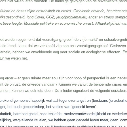
ons niet willen laten troosten. De nadelige gevolgen van de onverwerkte pand
tieke en bestuurlijke onstabiliteit en crises. Groeiende onvrede, bestaanson
volksgezondheid: long Covid, GGZ; jeugdproblematiek; angst en stress sympt
lectieve leegte. Mondiale politieke en economische onrust. Afhankelijkheid 
orden opgemerkt dat vooruitgang, groei, ‘de vrije markt’ en schaalvergrotin
alle trends zien, dat we verslaafd zijn aan ons vooruitgangsgeloof. Gedreven 
rheid, hebben we onvoldoende oog voor sociale en ecologische effecten. Exi
 En we weten het.
g erger – er geen ruimte meer zou zijn voor hoop of perspectief is een nader
komt de onrust, de onvrede vandaan? Kunnen we vanuit de benoemde crises en
nnen, kunnen we ook iets doen. De inleider signaleert de volgende oorzaken
tbrekend gemeenschappelijk verhaal tegenover angst en (bestaans-)onzekerh
r, het oude geboortedorp, het verlies van ‘gedeeld leven’.
idariteit, barmhartigheid, naastenliefde, medeverantwoordelijkheid en wederke
kelijking, wegvallende rituelen, we hebben geen gedeeld leven meer, geen ‘