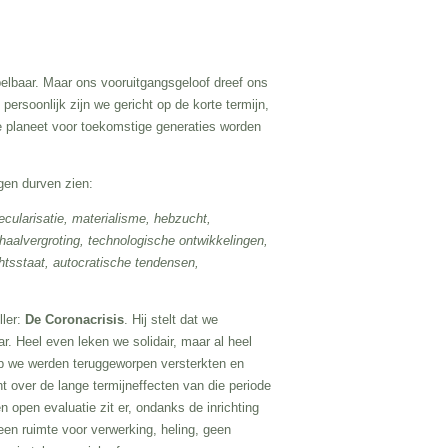
pelbaar. Maar ons vooruitgangsgeloof dreef ons
ersoonlijk zijn we gericht op de korte termijn,
de planeet voor toekomstige generaties worden
gen durven zien:
ecularisatie, materialisme, hebzucht,
aalvergroting, technologische ontwikkelingen,
echtsstaat, autocratische tendensen,
ller:
De Coronacrisis
. Hij stelt dat we
r. Heel even leken we solidair, maar al heel
op we werden teruggeworpen versterkten en
t over de lange termijneffecten van die periode
 open evaluatie zit er, ondanks de inrichting
en ruimte voor verwerking, heling, geen