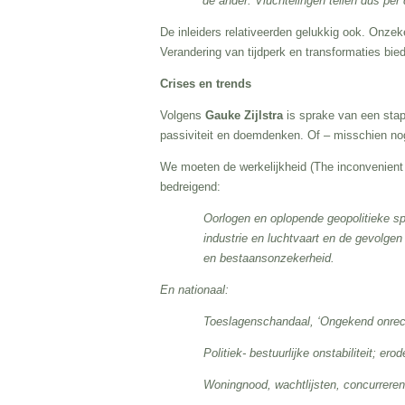
de ander. Vluchtelingen tellen dus per
De inleiders relativeerden gelukkig ook. Onzeke
Verandering van tijdperk en transformaties bie
Crises en trends
Volgens
Gauke Zijlstra
is sprake van een stap
passiviteit en doemdenken. Of – misschien nog 
We moeten de werkelijkheid (The inconvenient 
bedreigend:
Oorlogen en oplopende geopolitieke s
industrie en luchtvaart en de gevolgen
en bestaansonzekerheid.
En nationaal:
Toeslagenschandaal, ‘Ongekend onrech
Politiek- bestuurlijke onstabiliteit; e
Woningnood, wachtlijsten, concurrere