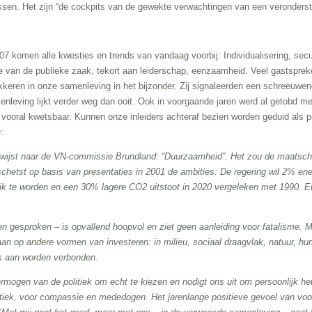
Frissen. Het zijn “de cockpits van de gewekte verwachtingen van een veronderst
07 komen alle kwesties en trends van vandaag voorbij: Individualisering, secul
sie van de publieke zaak, tekort aan leiderschap, eenzaamheid. Veel gastsprek
keren in onze samenleving in het bijzonder. Zij signaleerden een schreeuwen
enleving lijkt verder weg dan ooit. Ook in voorgaande jaren werd al getobd me
vooral kwetsbaar. Kunnen onze inleiders achteraf bezien worden geduid als pr
:
wijst naar de VN-commissie Brundland: “Duurzaamheid”. Het zou de maatschap
hetst op basis van presentaties in 2001 de ambities: De regering wil 2% ener
ik te worden en een 30% lagere CO2 uitstoot in 2020 vergeleken met 1990. Eur
en gesproken – is opvallend hoopvol en ziet geen aanleiding voor fatalisme. 
n op andere vormen van investeren: in milieu, sociaal draagvlak, natuur, hum
es aan worden verbonden.
rmogen van de politiek om echt te kiezen en nodigt ons uit om persoonlijk het 
olitiek, voor compassie en mededogen. Het jarenlange positieve gevoel van voor