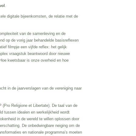
vol
.
ele digitale bijeenkomsten, de relatie met de
 complexiteit van de samenleving en de
nd op de vorig jaar behandelde basisreflexen
ef filmpje een vijfde reflex: het gelijk
mplex vraagstuk beantwoord door nieuwe
. Hoe kwetsbaar is onze overheid en hoe
ocht in de jaarverslagen van de vereniging naar
(Pro Religione et Libertate). De taal van de
ld tussen idealen en werkelijkheid wordt
okenheid in de wereld te willen oplossen door
foverschatting. De onbedwingbare neiging om de
transformaties en nationale programma’s moeten