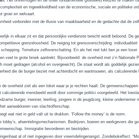
art
. Het onvermogen en de onwil fundamentele (politieke) keuzes te maken ove
complexiteit en ingewikkeldheid van de economische, sociale en politieke ord
t groei en welvaart.
aamheid verbonden met de illusie van maakbaarheid en de gedachte dat de ze
rlijk in elkaar zit en dat persoonlijke verdienste terecht wordt beloond. De 
mpetitieve grenzeloosheid. De neiging tot grensoverschrijding: individualiteit t
chepping. Tomeloze zelfoverschatting. En als het niet lukt ben je een loser. (
e een veel te grote broek aantrekt. Bijvoorbeeld: de overheid met z’n National
ich moet gedragen (alcohol en overgewicht). De staat wordt als goddelijk gezien
verheid die de burger beziet met achterdocht en wantrouwen, als calculerende k
 de overheid ziet als een loket waar je je rechten haalt. De gemeenschappen
it calculerende mensbeeld wordt door sommige politici voorgeleefd. Het toesl
fredzame burger, inwoner, leerling, jongere in de jeugdzorg, kleine ondernemer 
n het aanwakkeren van slachtofferschap.
egt wat niet in geld valt uit te drukken. ‘Follow the money’ is de norm.
e lobby’s, afwentelingsmechanismen. Bedrijven, boeren en werkgevers die goe
emeenschap. Immigratie bevorderen en bestrijden.
ingenhaat al of niet ingegeven door vreemdelingenangst. Zondebokeffect. “Mo