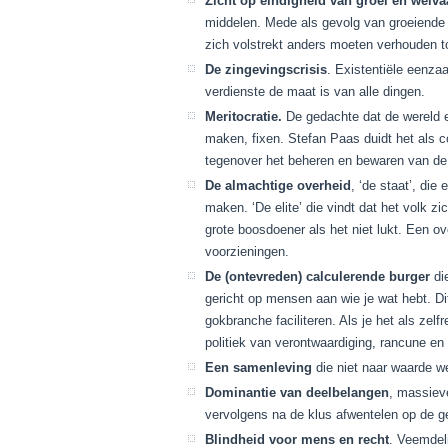
Zicht op eindigheid van groei en welva
middelen. Mede als gevolg van groeiende 
zich volstrekt anders moeten verhouden to
De zingevingscrisis
. Existentiële eenz
verdienste de maat is van alle dingen.
Meritocratie.
De gedachte dat de wereld ee
maken, fixen. Stefan Paas duidt het als co
tegenover het beheren en bewaren van de s
De almachtige overheid
, ‘de staat’, di
maken. ‘De elite’ die vindt dat het volk z
grote boosdoener als het niet lukt. Een o
voorzieningen.
De (ontevreden) calculerende burger
die
gericht op mensen aan wie je wat hebt. D
gokbranche faciliteren. Als je het als zel
politiek van verontwaardiging, rancune e
Een samenleving
die niet naar waarde we
Dominantie van deelbelangen
, massiev
vervolgens na de klus afwentelen op de g
Blindheid voor mens en recht
. Veemdel