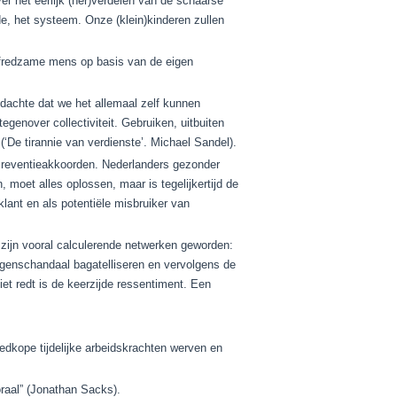
r het eerlijk (her)verdelen van de schaarse
e, het systeem. Onze (klein)kinderen zullen
lfredzame mens op basis van de eigen
gedachte dat we het allemaal zelf kunnen
egenover collectiviteit. Gebruiken, uitbuiten
‘De tirannie van verdienste’. Michael Sandel).
e Preventieakkoorden. Nederlanders gezonder
, moet alles oplossen, maar is tegelijkertijd de
lant en als potentiële misbruiker van
 zijn vooral calculerende netwerken geworden:
agenschandaal bagatelliseren en vervolgens de
niet redt is de keerzijde ressentiment. Een
dkope tijdelijke arbeidskrachten werven en
raal” (Jonathan Sacks).