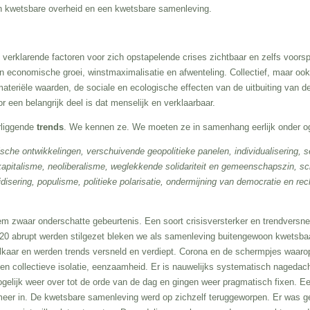
 kwetsbare overheid en een kwetsbare samenleving.
verklarende factoren voor zich opstapelende crises zichtbaar en zelfs voors
 economische groei, winstmaximalisatie en afwenteling. Collectief, maar ook p
materiële waarden, de sociale en ecologische effecten van de uitbuiting van 
 een belangrijk deel is dat menselijk en verklaarbaar.
rliggende
trends
. We kennen ze. We moeten ze in samenhang eerlijk onder o
che ontwikkelingen, verschuivende geopolitieke panelen, individualisering, s
italisme, neoliberalisme, weglekkende solidariteit en gemeenschapszin, sch
juridisering, populisme, politieke polarisatie, ondermijning van democratie en r
m zwaar onderschatte gebeurtenis. Een soort crisisversterker en trendversne
2020 abrupt werden stilgezet bleken we als samenleving buitengewoon kwetsbaa
elkaar en werden trends versneld en verdiept. Corona en de schermpjes waar
 en collectieve isolatie, eenzaamheid. Er is nauwelijks systematisch nagedach
elijk weer over tot de orde van de dag en gingen weer pragmatisch fixen. Een
meer in. De kwetsbare samenleving werd op zichzelf teruggeworpen. Er was ge