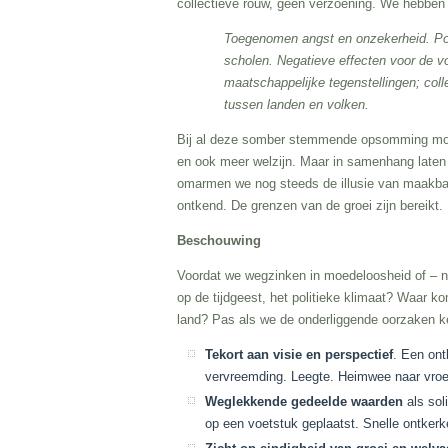
collectieve rouw, geen verzoening. We hebben 
Toegenomen angst en onzekerheid. Poli
scholen. Negatieve effecten voor de 
maatschappelijke tegenstellingen; col
tussen landen en volken.
Bij al deze somber stemmende opsomming moet w
en ook meer welzijn. Maar in samenhang laten 
omarmen we nog steeds de illusie van maakbaa
ontkend. De grenzen van de groei zijn bereikt.
Beschouwing
Voordat we wegzinken in moedeloosheid of – no
op de tijdgeest, het politieke klimaat? Waar 
land? Pas als we de onderliggende oorzaken ke
Tekort aan visie en perspectief
. Een on
vervreemding. Leegte. Heimwee naar vroege
Weglekkende gedeelde waarden
als sol
op een voetstuk geplaatst. Snelle ontker