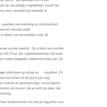
et slecht’. We bevinden ons in een
iet als een heilige mogelijkheid. Levert het
 om onze samenleving werkelijk te
n, waardoor vervreemding en normloosheid
 passief vermaak biedt;
in plaats van persoonlijke zorg; de
nieuwe sociale kwestie’. Hij schetst een somber
ven (De Prooi, het superkapitalisme); het oude
n het maatschappelijk middenveld dood zijn. De
per
) reflecteren op ethiek en moraliteit. En
d van Groen uit de tijd of juist nog
ssen individu en gemeenschap, tussen geloof,
ng rondom de thema’s die er echt toe doen: het
sluiting.
gt, maar fundamenteel over wat je mag doen voor